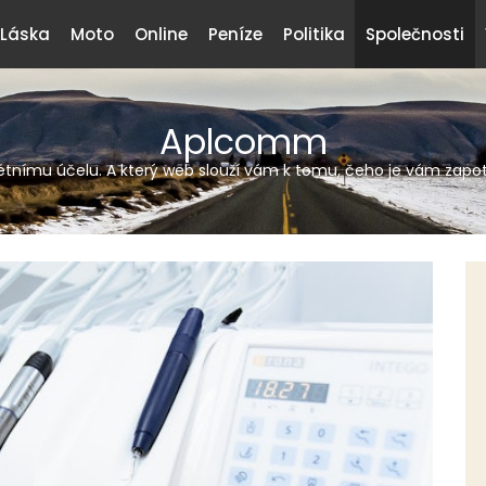
Láska
Moto
Online
Peníze
Politika
Společnosti
Aplcomm
tnímu účelu. A který web slouží vám k tomu, čeho je vám zapotř