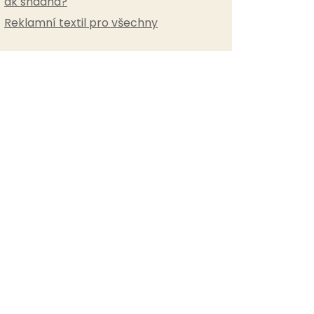
ak snadná?
Reklamní textil pro všechny