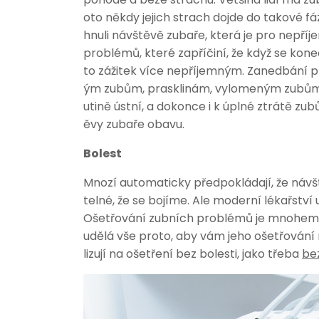
oto někdy jejich strach dojde do takové fá
hnuli návštěvě zubaře, která je pro nepř
problémů, které zapříčiní, že když se kon
to zážitek více nepříjemným.
Zanedbání p
ým zubům, prasklinám, vylomeným zubům,
utině ústní, a dokonce i k úplné ztrátě zub
ěvy zubaře obavu.
Bolest
Mnozí automaticky předpokládají, že návšt
telné, že se bojíme. Ale moderní lékařství 
Ošetřování zubních problémů je mnohem m
udělá vše proto, aby vám jeho ošetřování 
lizují na ošetření bez bolesti, jako třeba
bez