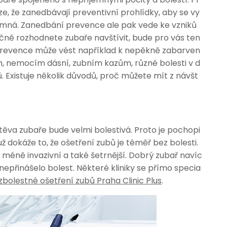
ze, že zanedbávají preventivní prohlídky, aby se vy
íjemná. Zanedbání prevence ale pak vede ke vzniků
ečně rozhodnete zubaře navštívit, bude pro vás ten
revence může vést například k nepěkně zabarven
 nemocím dásní, zubním kazům, různé bolesti v d
ů.
Existuje několik důvodů, proč můžete mít z návšt
ěva zubaře bude velmi bolestivá. Proto je pochopi
už dokáže to, že ošetření zubů je téměř bez bolesti.
éně invazivní a také šetrnější. Dobrý zubař navíc
nepřinášelo bolest. Některé kliniky se přímo specia
bolestné ošetření zubů Praha Clinic Plus
.