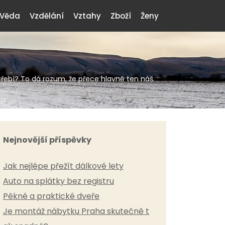
Věda
Vzdělání
Vztahy
Zboží
Ženy
ebí? To dá rozum, že přece hlavně ten náš.
Nejnovější příspěvky
Jak nejlépe přežít dálkové lety
Auto na splátky bez registru
Pěkné a praktické dveře
Je montáž nábytku Praha skutečně t