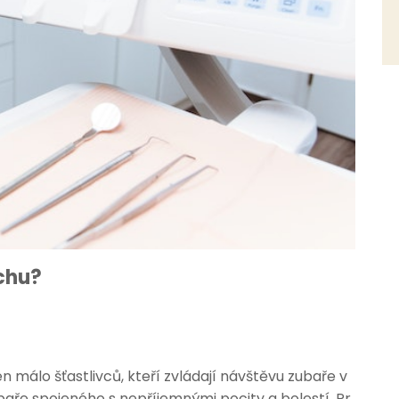
achu?
en málo šťastlivců, kteří zvládají návštěvu zubaře v
baře spojeného s nepříjemnými pocity a bolestí. Pr