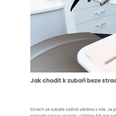
Jak chodit k zubaři beze str
Strach ze zubaře zažívá většina z nás. Je j
pohodě a beze strachu. Většina lidí má zu