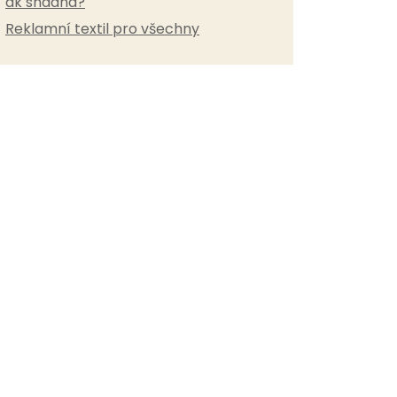
ak snadná?
Reklamní textil pro všechny