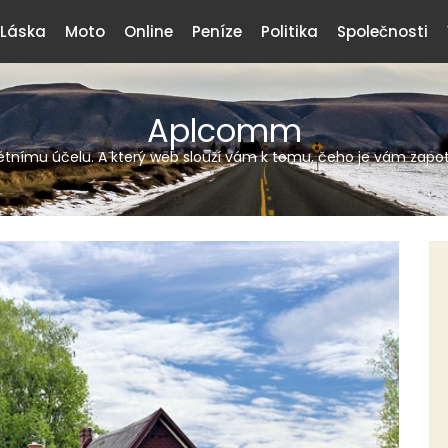
Láska
Moto
Online
Peníze
Politika
Společnosti
Aplcomm
tnímu účelu. A který web slouží vám k tomu, čeho je vám zapotř