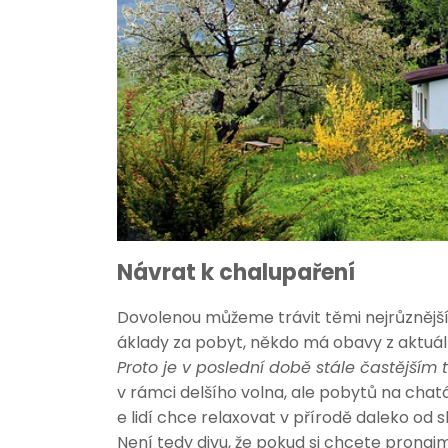
Návrat k chalupaření
Dovolenou můžeme trávit těmi nejrůznější
áklady za pobyt, někdo má obavy z aktuální 
Proto je v poslední době stále častější
v rámci delšího volna, ale pobytů na chat
e lidí chce relaxovat v přírodě daleko od 
Není tedy divu, že pokud si chcete prona