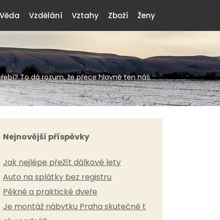
Věda
Vzdělání
Vztahy
Zboží
Ženy
ebí? To dá rozum, že přece hlavně ten náš.
Nejnovější příspěvky
Jak nejlépe přežít dálkové lety
Auto na splátky bez registru
Pěkné a praktické dveře
Je montáž nábytku Praha skutečně t