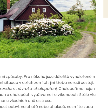
mi způsoby. Pro někoho jsou důležité vynaložené n
situace v cizích zemích, jiní třeba neradi cestují.
m trendem návrat k chalupařen
í
. Chalupaříme nejen
ách a chalupách využíváme i o víkendech. Stále víc
shonu všedních dnů a stresu.
jmout pobyt na chatě nebo chalupě, nesmíte zapo