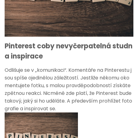
Pinterest coby nevyčerpatelná studn
a inspirace
Odlišuje se v „komunikaci“. Komentáře na Pinterestu j
sou spíše ojedinělou záležitostí. Jestliže někomu oko
mentujete fotku, s malou pravděpodobností získáte
zpětnou reakci. Nicméně zde platí, že Pinterest bude
takový, jaký si ho uděláte. A především prohlížet foto
grafie a inspirovat se.