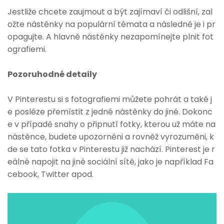
Jestliže chcete zaujmout a být zajímaví či odlišní, zal
ožte nástěnky na populární témata a následně je i pr
opagujte. A hlavně nástěnky nezapomínejte plnit fot
ografiemi.
Pozoruhodné detaily
V Pinterestu si s fotografiemi můžete pohrát a také j
e posléze přemístit z jedné nástěnky do jiné. Dokonc
e v případě snahy o připnutí fotky, kterou už máte na
nástěnce, budete upozorněni a rovněž vyrozuměni, k
de se tato fotka v Pinterestu již nachází. Pinterest je r
eálné napojit na jiné sociální sítě, jako je například Fa
cebook, Twitter apod.