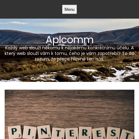
Skip
Menu
to
content
Aplcomm
Každý web slouží někomu k nějakému konkrétnímu účelu. A
který web slouží vám k tomu, čeho je vám zapotřebí? To dá
rozum, že přece hlavně ten náš.