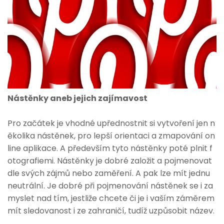
Nástěnky aneb jejich zajímavost
Pro začátek je vhodné upřednostnit si vytvoření jen n
ěkolika nástěnek, pro lepší orientaci a zmapování on
line aplikace. A především tyto nástěnky poté plnit f
otografiemi. Nástěnky je dobré založit a pojmenovat
dle svých zájmů nebo zaměření. A pak lze mít jednu
neutrální. Je dobré při pojmenování nástěnek se i za
myslet nad tím, jestliže chcete či je i vaším záměrem
mít sledovanost i ze zahraničí, tudíž uzpůsobit název.