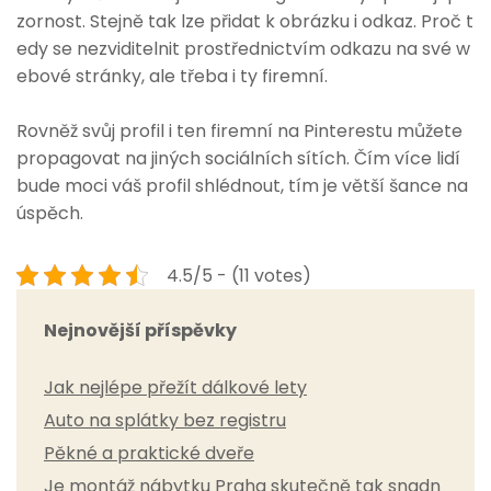
zornost. Stejně tak lze přidat k obrázku i odkaz. Proč t
edy se nezviditelnit prostřednictvím odkazu na své w
ebové stránky, ale třeba i ty firemní.
Rovněž svůj profil i ten firemní na Pinterestu můžete
propagovat na jiných sociálních sítích. Čím více lidí
bude moci váš profil shlédnout, tím je větší šance na
úspěch.
4.5/5 - (11 votes)
Nejnovější příspěvky
Jak nejlépe přežít dálkové lety
Auto na splátky bez registru
Pěkné a praktické dveře
Je montáž nábytku Praha skutečně tak snadn