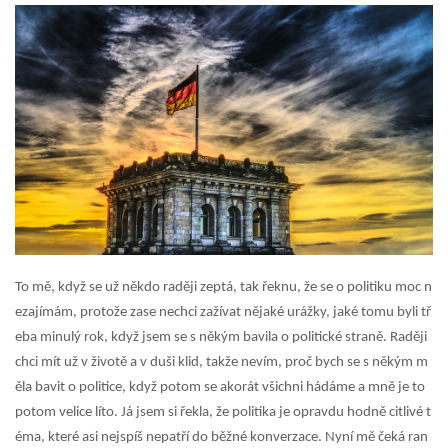
To mě, když se už někdo raději zeptá, tak řeknu, že se o politiku moc n
ezajímám, protože zase nechci zažívat nějaké urážky, jaké tomu byli tř
eba minulý rok, když jsem se s někým bavila o politické straně. Raději
chci mít už v životě a v duši klid, takže nevím, proč bych se s někým m
ěla bavit o politice, když potom se akorát všichni hádáme a mně je to
potom velice líto. Já jsem si řekla, že politika je opravdu hodně citlivé t
éma, které asi nejspíš nepatří do běžné konverzace. Nyní mě čeká ran