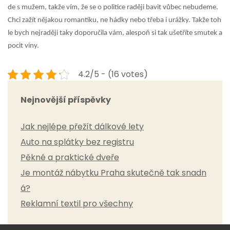
de s mužem, takže vím, že se o politice raději bavit vůbec nebudeme.
Chci zažít nějakou romantiku, ne hádky nebo třeba i urážky. Takže toh
le bych nejraději taky doporučila vám, alespoň si tak ušetříte smutek a
pocit viny.
4.2/5 - (16 votes)
Nejnovější příspěvky
Jak nejlépe přežít dálkové lety
Auto na splátky bez registru
Pěkné a praktické dveře
Je montáž nábytku Praha skutečně tak snadn
á?
Reklamní textil pro všechny