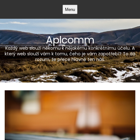
Skip
Menu
to
content
Aplcomm
Každý web slouží někomu k nějakému konkrétnímu účelu. A
který web slouží vám k tomu, čeho je vám zapotřebí? To dá
rozum, že přece hlavně ten náš.