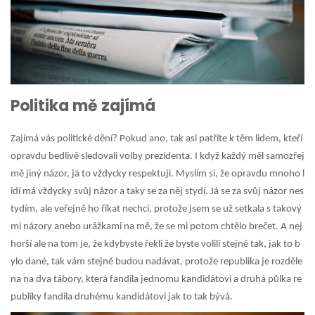
Politika mě zajímá
Zajímá vás politické dění? Pokud ano, tak asi patříte k těm lidem, kteří
opravdu bedlivě sledovali volby prezidenta. I když každý měl samozřej
mě jiný názor, já to vždycky respektuji. Myslím si, že opravdu mnoho l
idí má vždycky svůj názor a taky se za něj stydí. Já se za svůj názor nes
tydím, ale veřejně ho říkat nechci, protože jsem se už setkala s takový
mi názory anebo urážkami na mě, že se mi potom chtělo brečet. A nej
horší ale na tom je, že kdybyste řekli že byste volili stejně tak, jak to b
ylo dané, tak vám stejně budou nadávat, protože republika je rozděle
na na dva tábory, která fandila jednomu kandidátovi a druhá půlka re
publiky fandila druhému kandidátovi jak to tak bývá.