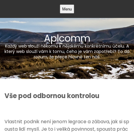
Skip
Menu
to
content
Aplcomm
Každý web slouží někomu k nějakému konkrétnímu účelu. A
který web slouží vám k tomu, čeho je vám zapotřebí? To dá
rozum, že přece hlavně ten náš.
Vše pod odbornou kontrolou
Vlastnit podnik není jenom legrace a zábava, jak si sp
ousta lidí myslí. Je to i veliká povinnost, spousta prác