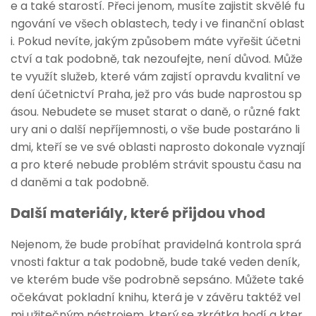
e a také starostí. Přeci jenom, musíte zajistit skvělé fu
ngování ve všech oblastech, tedy i ve finanční oblast
i. Pokud nevíte, jakým způsobem máte vyřešit účetni
ctví a tak podobně, tak nezoufejte, není důvod. Může
te využít služeb, které vám zajistí opravdu kvalitní
ve
dení účetnictví Praha
, jež pro vás bude naprostou sp
ásou. Nebudete se muset starat o daně, o různé fakt
ury ani o další nepříjemnosti, o vše bude postaráno li
dmi, kteří se ve své oblasti naprosto dokonale vyznají
a pro které nebude problém strávit spoustu času na
d daněmi a tak podobně.
Další materiály, které přijdou vhod
Nejenom, že bude probíhat pravidelná kontrola sprá
vnosti faktur a tak podobně, bude také veden deník,
ve kterém bude vše podrobně sepsáno. Můžete také
očekávat pokladní knihu, která je v závěru taktéž vel
mi užitečným nástrojem, který se zkrátka hodí a kter